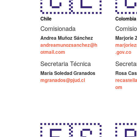
Chile
Colombia
Comisionada
Comisi
Andrea Muñoz Sánchez
Marjorie
andreamunozsanchez@h
marjorie
otmail.com
.gov.co
Secretaria Técnica
Secreta
María Soledad Granados
Rosa Cas
mgranados@pjud.cl
recastell
om
🇪🇸
