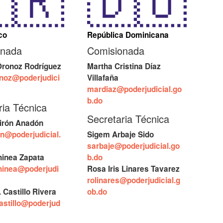
co
República Dominicana
onada
Comisionada
Oronoz Rodríguez
Martha Cristina Díaz
onoz@poderjudici
Villafaña
mardiaz@poderjudicial.go
b.do
ria Técnica
Secretaria Técnica
Girón Anadón
on@poderjudicial.
Sigem Arbaje Sido
sarbaje@poderjudicial.go
hinea Zapata
b.do
hinea@poderjudi
Rosa Iris Linares Tavarez
rolinares@poderjudicial.g
. Castillo Rivera
ob.do
astillo@poderjud