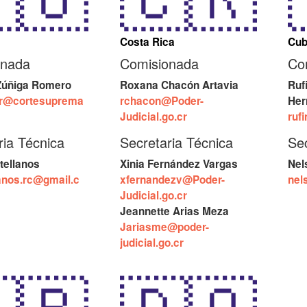
Costa Rica
Cu
onada
Comisionada
Co
 Zúñiga Romero
Roxana Chacón Artavia
Ruf
zr@cortesuprema
rchacon@Poder-
Her
Judicial.go.cr
ruf
ria Técnica
Secretaria Técnica
Sec
tellanos
Xinia Fernández Vargas
Nel
anos.rc@gmail.c
xfernandezv@Poder-
nel
Judicial.go.cr
Jeannette Arias Meza
Jariasme@poder-
judicial.go.cr
🇷
🇩🇴