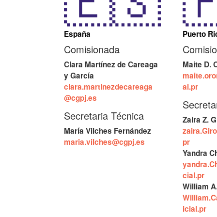
España
Puerto Ri
Comisionada
Comisi
Clara Martínez de Careaga
Maite D. 
y García
maite.or
clara.martinezdecareaga
al.pr
@cgpj.es
Secreta
Secretaria Técnica
Zaira Z. 
María Vilches Fernández
zaira.Gir
maria.vilches@cgpj.es
pr
Yandra C
yandra.C
cial.pr
William A
William.C
icial.pr