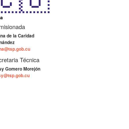
ba
misionada
ina de la Caridad
nández
ina@tsp.gob.cu
retaria Técnica
sy Gomero Morejón
sy@tsp.gob.cu